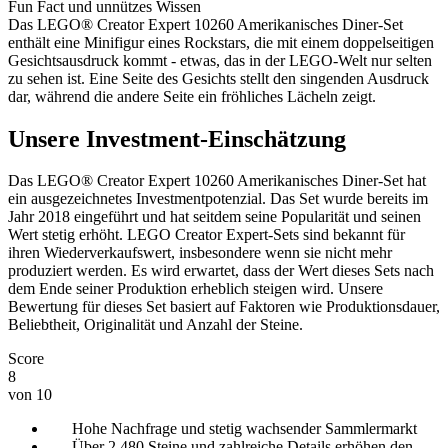
Fun Fact und unnützes Wissen
Das LEGO® Creator Expert 10260 Amerikanisches Diner-Set
enthält eine Minifigur eines Rockstars, die mit einem doppelseitigen
Gesichtsausdruck kommt - etwas, das in der LEGO-Welt nur selten
zu sehen ist. Eine Seite des Gesichts stellt den singenden Ausdruck
dar, während die andere Seite ein fröhliches Lächeln zeigt.
Unsere Investment-Einschätzung
Das LEGO® Creator Expert 10260 Amerikanisches Diner-Set hat
ein ausgezeichnetes Investmentpotenzial. Das Set wurde bereits im
Jahr 2018 eingeführt und hat seitdem seine Popularität und seinen
Wert stetig erhöht. LEGO Creator Expert-Sets sind bekannt für
ihren Wiederverkaufswert, insbesondere wenn sie nicht mehr
produziert werden. Es wird erwartet, dass der Wert dieses Sets nach
dem Ende seiner Produktion erheblich steigen wird. Unsere
Bewertung für dieses Set basiert auf Faktoren wie Produktionsdauer,
Beliebtheit, Originalität und Anzahl der Steine.
Score
8
von 10
Hohe Nachfrage und stetig wachsender Sammlermarkt
Über 2.480 Steine und zahlreiche Details erhöhen den