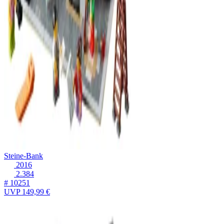
Steine-Bank
2016
2.384
# 10251
UVP
149,99 €