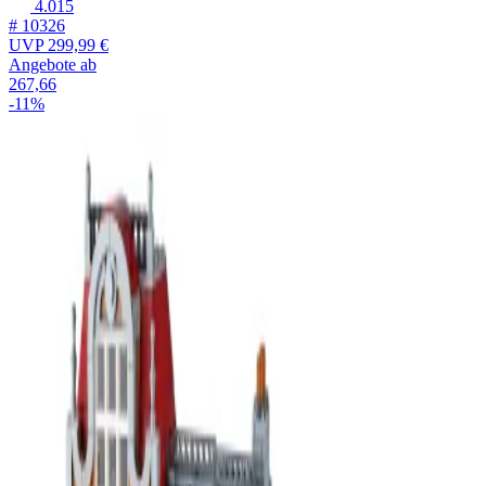
4.015
# 10326
UVP
299,99 €
Angebote ab
267,66
-11%