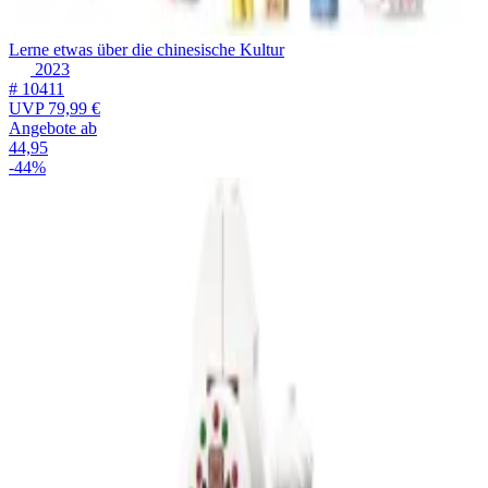
Lerne etwas über die chinesische Kultur
2023
# 10411
UVP
79,99 €
Angebote ab
44,95
-44%