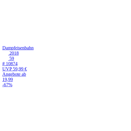
Dampfeisenbahn
2018
59
# 10874
UVP
59,99 €
Angebote ab
19,99
-67%