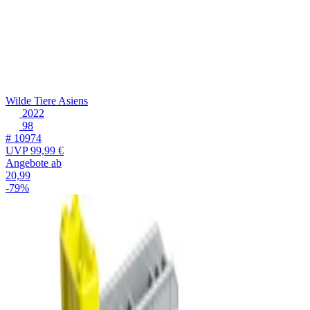
Wilde Tiere Asiens
2022
98
# 10974
UVP
99,99 €
Angebote ab
20,99
-79%