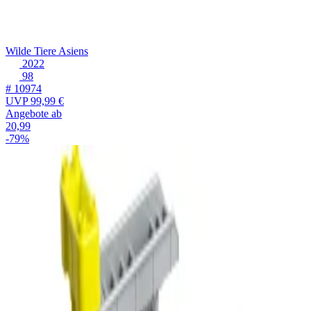
Wilde Tiere Asiens
2022
98
# 10974
UVP
99,99 €
Angebote ab
20,99
-79%