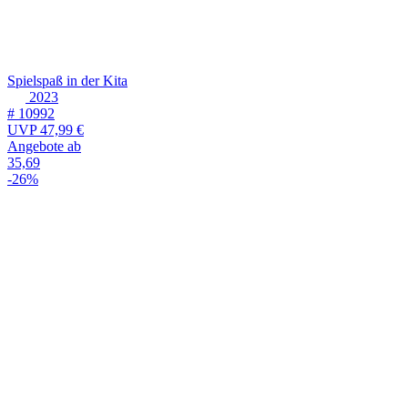
Spielspaß in der Kita
2023
# 10992
UVP
47,99 €
Angebote ab
35,69
-26%