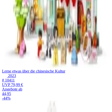
Lerne etwas über die chinesische Kultur
2023
# 10411
UVP
79,99 €
Angebote ab
44,95
-44%