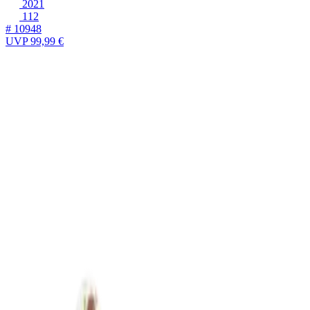
2021
112
# 10948
UVP
99,99 €