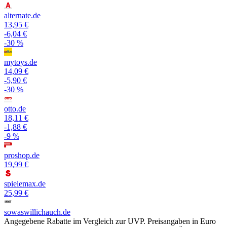
alternate.de
13,95 €
-6,04 €
-30 %
mytoys.de
14,09 €
-5,90 €
-30 %
otto.de
18,11 €
-1,88 €
-9 %
proshop.de
19,99 €
spielemax.de
25,99 €
sowaswillichauch.de
Angegebene Rabatte im Vergleich zur UVP. Preisangaben in Euro