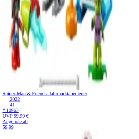
Spider-Man & Friends: Jahrmarktabenteuer
2022
41
# 10963
UVP
59,99 €
Angebote ab
59,99