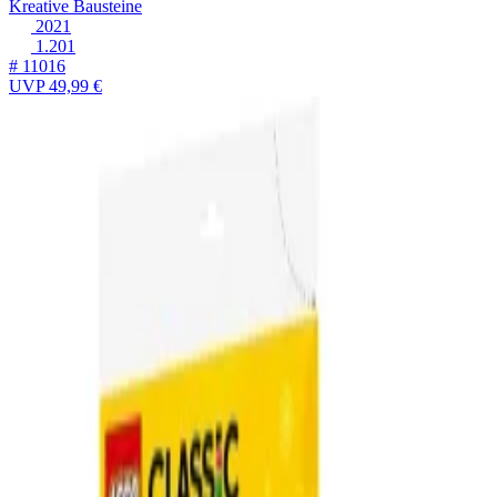
Kreative Bausteine
2021
1.201
# 11016
UVP
49,99 €