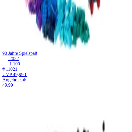
90 Jahre Spielspaß
2022
1.100
# 11021
UVP
49,99 €
Angebote ab
49,99