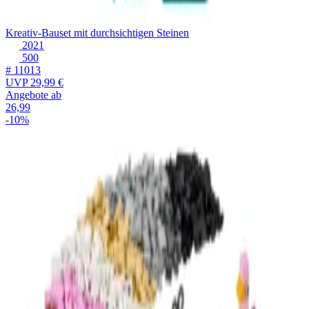
Kreativ-Bauset mit durchsichtigen Steinen
2021
500
# 11013
UVP
29,99 €
Angebote ab
26,99
-10%