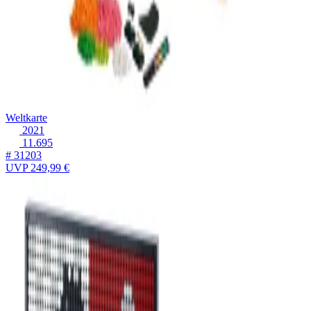
Weltkarte
2021
11.695
# 31203
UVP
249,99 €