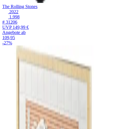
The Rolling Stones
2022
1.998
# 31206
UVP
149,99 €
Angebote ab
109,95
-27%