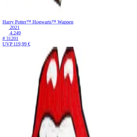
Harry Potter™ Hogwarts™ Wappen
2021
4.249
# 31201
UVP
119,99 €