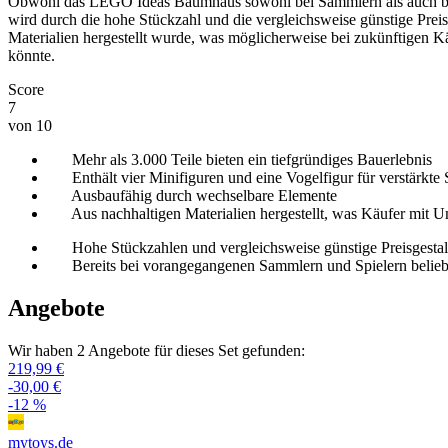
Obwohl das LEGO Ideas Baumhaus sowohl bei Sammlern als auch bei Sp
wird durch die hohe Stückzahl und die vergleichsweise günstige Preis
Materialien hergestellt wurde, was möglicherweise bei zukünftigen Kä
könnte.
Score
7
von 10
Mehr als 3.000 Teile bieten ein tiefgründiges Bauerlebnis
Enthält vier Minifiguren und eine Vogelfigur für verstärkte 
Ausbaufähig durch wechselbare Elemente
Aus nachhaltigen Materialien hergestellt, was Käufer mit
Hohe Stückzahlen und vergleichsweise günstige Preisgesta
Bereits bei vorangegangenen Sammlern und Spielern beliebt
Angebote
Wir haben 2 Angebote für dieses Set gefunden:
219,99 €
-30,00 €
-12 %
mytoys.de