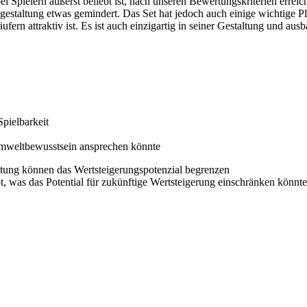
ielern äußerst beliebt ist, nach unseren Bewertungskriterien erreic
gestaltung etwas gemindert. Das Set hat jedoch auch einige wichtige Pl
ufern attraktiv ist. Es ist auch einzigartig in seiner Gestaltung und 
Spielbarkeit
 Umweltbewusstsein ansprechen könnte
ltung können das Wertsteigerungspotenzial begrenzen
, was das Potential für zukünftige Wertsteigerung einschränken könnte