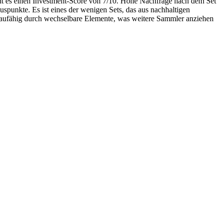
ht es einen Investment-Score von 7/10. Hohe Nachfrage nach dem Set
uspunkte. Es ist eines der wenigen Sets, das aus nachhaltigen
ausbaufähig durch wechselbare Elemente, was weitere Sammler anziehen