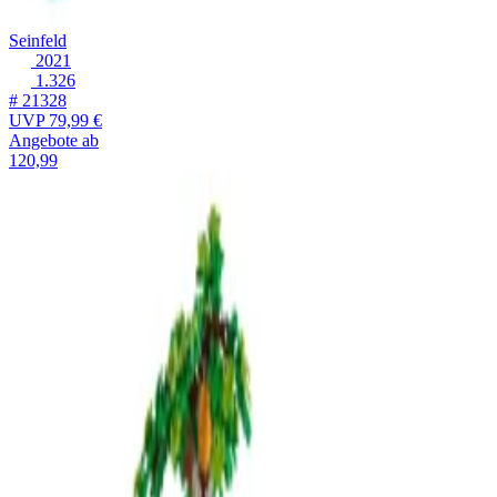
Seinfeld
2021
1.326
# 21328
UVP
79,99 €
Angebote ab
120,99