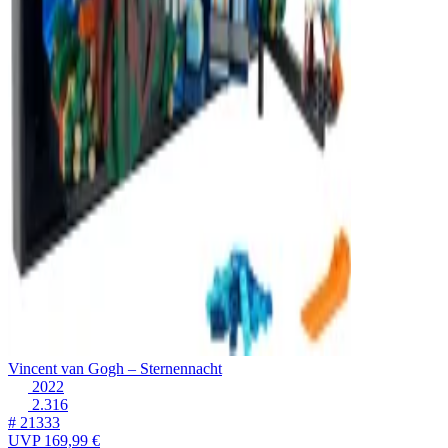
Vincent van Gogh – Sternennacht
2022
2.316
# 21333
UVP
169,99 €