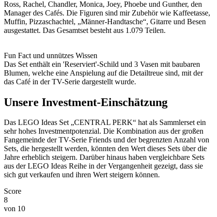
Ross, Rachel, Chandler, Monica, Joey, Phoebe und Gunther, den
Manager des Cafés. Die Figuren sind mir Zubehör wie Kaffeetasse,
Muffin, Pizzaschachtel, „Männer-Handtasche“, Gitarre und Besen
ausgestattet. Das Gesamtset besteht aus 1.079 Teilen.
Fun Fact und unnützes Wissen
Das Set enthält ein 'Reserviert'-Schild und 3 Vasen mit baubaren
Blumen, welche eine Anspielung auf die Detailtreue sind, mit der
das Café in der TV-Serie dargestellt wurde.
Unsere Investment-Einschätzung
Das LEGO Ideas Set „CENTRAL PERK“ hat als Sammlerset ein
sehr hohes Investmentpotenzial. Die Kombination aus der großen
Fangemeinde der TV-Serie Friends und der begrenzten Anzahl von
Sets, die hergestellt werden, könnten den Wert dieses Sets über die
Jahre erheblich steigern. Darüber hinaus haben vergleichbare Sets
aus der LEGO Ideas Reihe in der Vergangenheit gezeigt, dass sie
sich gut verkaufen und ihren Wert steigern können.
Score
8
von 10