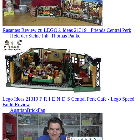
Rasantes Review zu LEGO® Ideas 21319 - Friends Central Perk
Held der Steine Inh. Thomas Panke
Lego Ideas 21319 F·R·I·E·N·D·S Central Perk Cafe - Lego Speed
Build Review
AustrianBrickFan