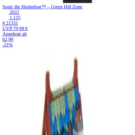
Sonic the Hedgehog™ – Green Hill Zone
2022
1.125
# 21331
UVP
79,99 €
Angebote ab
62,99
-21%