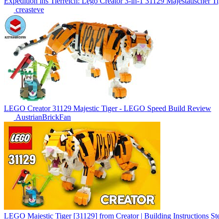
Expedition ins Tierreich: Lego Creator 3-in-1 31129 Majestätischer Ti
creasteve
LEGO Creator 31129 Majestic Tiger - LEGO Speed Build Review
AustrianBrickFan
LEGO Majestic Tiger [31129] from Creator | Building Instructions St