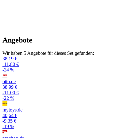
Angebote
Wir haben 5 Angebote für dieses Set gefunden:
38,19 €
-11,80 €
-24 %
otto.de
38,99 €
-11,00 €
-22 %
mytoys.de
40,64 €
-9,35 €
-19 %