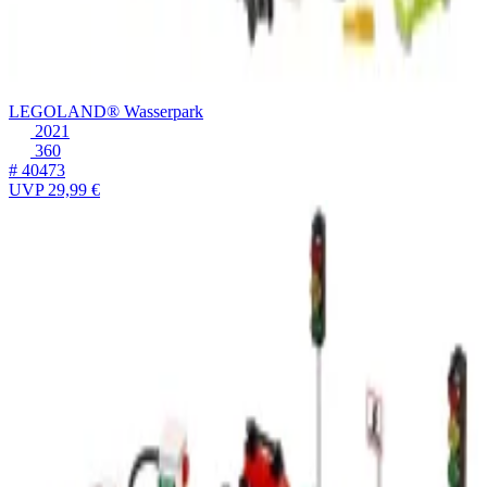
LEGOLAND® Wasserpark
2021
360
# 40473
UVP
29,99 €