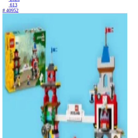
613
# 40952