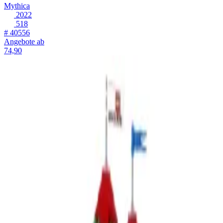
Mythica
2022
518
# 40556
Angebote ab
74,90