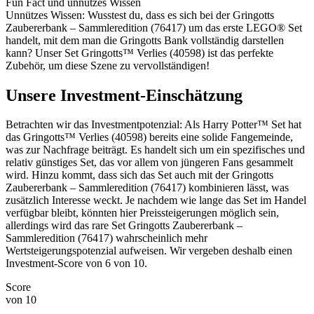
Fun Fact und unnützes Wissen
Unnützes Wissen: Wusstest du, dass es sich bei der Gringotts
Zaubererbank – Sammleredition (76417) um das erste LEGO® Set
handelt, mit dem man die Gringotts Bank vollständig darstellen
kann? Unser Set Gringotts™ Verlies (40598) ist das perfekte
Zubehör, um diese Szene zu vervollständigen!
Unsere Investment-Einschätzung
Betrachten wir das Investmentpotenzial: Als Harry Potter™ Set hat
das Gringotts™ Verlies (40598) bereits eine solide Fangemeinde,
was zur Nachfrage beiträgt. Es handelt sich um ein spezifisches und
relativ günstiges Set, das vor allem von jüngeren Fans gesammelt
wird. Hinzu kommt, dass sich das Set auch mit der Gringotts
Zaubererbank – Sammleredition (76417) kombinieren lässt, was
zusätzlich Interesse weckt. Je nachdem wie lange das Set im Handel
verfügbar bleibt, könnten hier Preissteigerungen möglich sein,
allerdings wird das rare Set Gringotts Zaubererbank –
Sammleredition (76417) wahrscheinlich mehr
Wertsteigerungspotenzial aufweisen. Wir vergeben deshalb einen
Investment-Score von 6 von 10.
Score
von 10