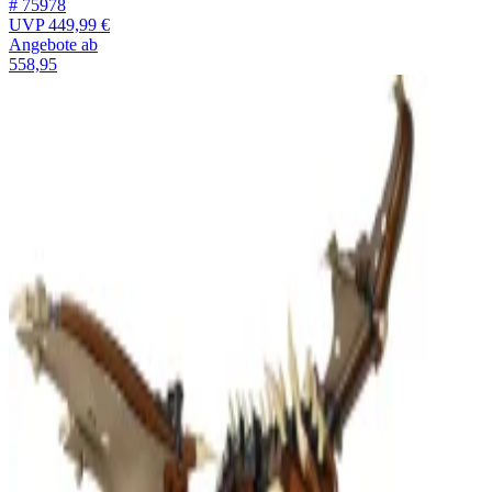
# 75978
UVP
449,99 €
Angebote ab
558,95