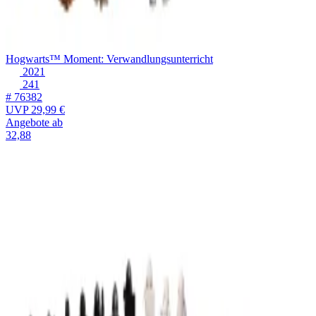
Hogwarts™ Moment: Verwandlungsunterricht
2021
241
# 76382
UVP
29,99 €
Angebote ab
32,88