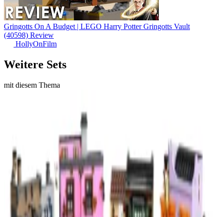
Gringotts On A Budget | LEGO Harry Potter Gringotts Vault
(40598) Review
HollyOnFilm
Weitere Sets
mit diesem Thema