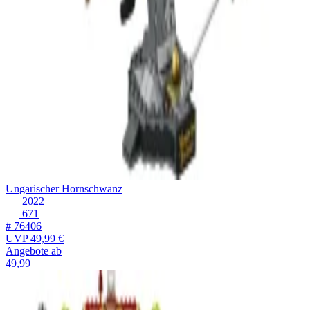
Ungarischer Hornschwanz
2022
671
# 76406
UVP
49,99 €
Angebote ab
49,99