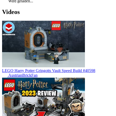
Wird geladen...
Videos
LEGO Harry Potter Gringotts Vault Speed Build #40598
AustrianBrickFan