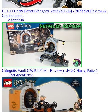
LEGO Harry Potter Gringotts Vault (40598) - 2023 Set Review &
Combination
Ashnflash
Gringotts Vault GWP 40598 - Review (LEGO Harry Potter)
TheGreenBrick