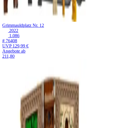
Grimmauldplatz Nr. 12
2022
1.086
# 76408
UVP
129,99 €
Angebote ab
211,80