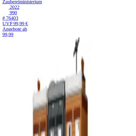
Zaubereiministerium
2022
990
# 76403
UVP
99,99 €
Angebote ab
99,99