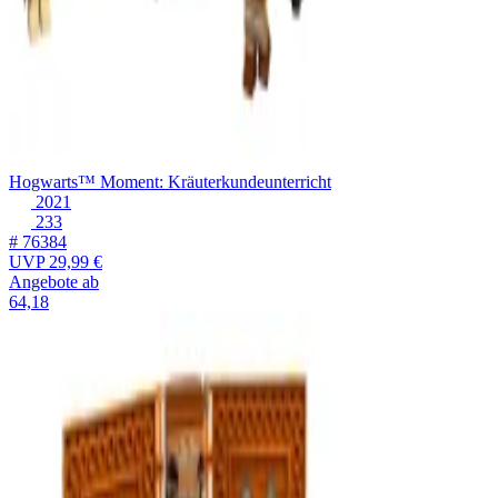
Hogwarts™ Moment: Kräuterkundeunterricht
2021
233
# 76384
UVP
29,99 €
Angebote ab
64,18