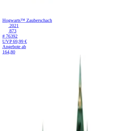
Hogwarts™ Zauberschach
2021
873
# 76392
UVP
69,99 €
Angebote ab
164,80