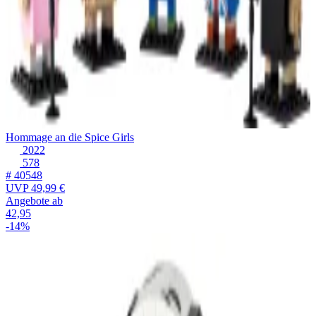
Hommage an die Spice Girls
2022
578
# 40548
UVP
49,99 €
Angebote ab
42,95
-14%