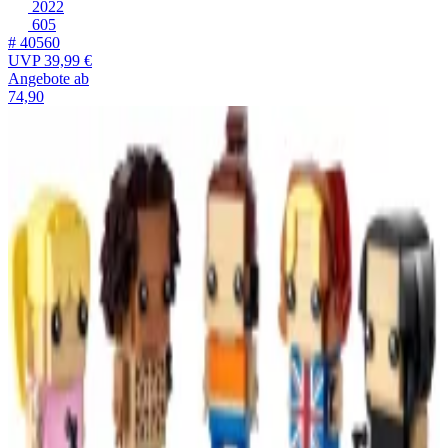
2022
605
# 40560
UVP
39,99 €
Angebote ab
74,90