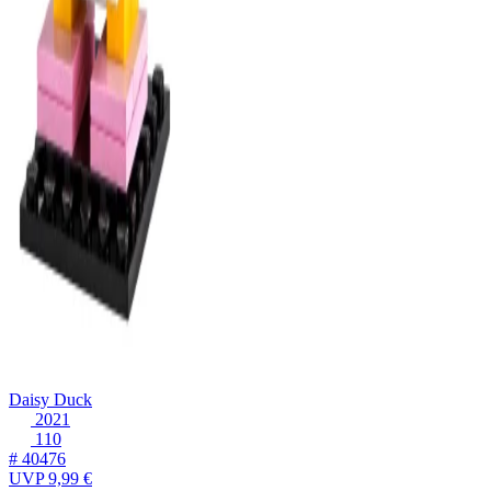
Daisy Duck
2021
110
# 40476
UVP
9,99 €