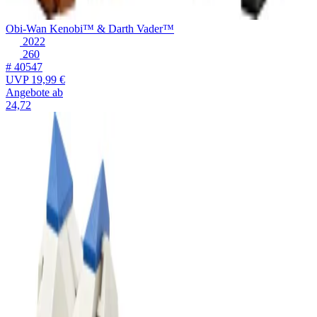
Obi-Wan Kenobi™ & Darth Vader™
2022
260
# 40547
UVP
19,99 €
Angebote ab
24,72