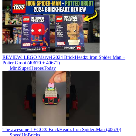
REVIEW: LEGO Marvel 2024 BrickHeadz: Iron Spider-Man +
Potter Groot (40670 + 40671)
MiniSuperHeroesToday
The awesome LEGO® BrickHeadz Iron Spider-Man (40670)
SpeedUpBricks