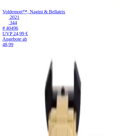
Voldemort™, Nagini & Bellatrix
2021
344
# 40496
UVP
24,99 €
Angebote ab
48,99