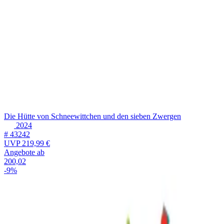
Die Hütte von Schneewittchen und den sieben Zwergen
2024
# 43242
UVP
219,99 €
Angebote ab
200,02
-9%