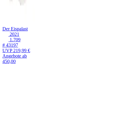
Der Eispalast
2021
1.709
# 43197
UVP
219,99 €
Angebote ab
450,00