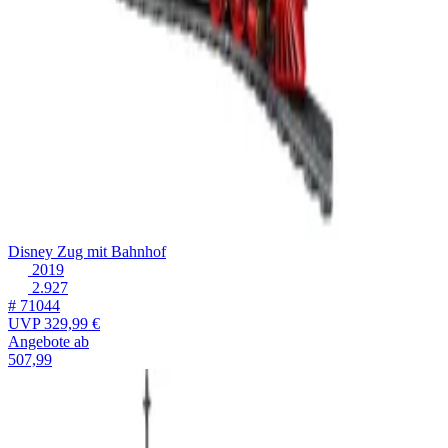
Disney Zug mit Bahnhof
2019
2.927
# 71044
UVP
329,99 €
Angebote ab
507,99