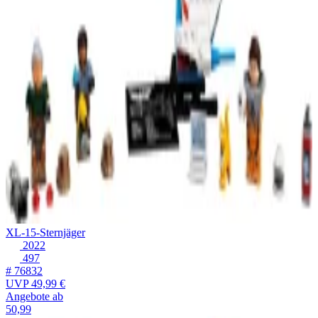
XL-15-Sternjäger
2022
497
# 76832
UVP
49,99 €
Angebote ab
50,99