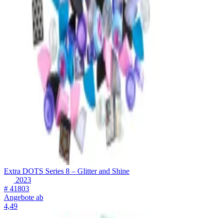
Extra DOTS Series 8 – Glitter and Shine
2023
# 41803
Angebote ab
4,49