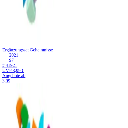
Ergänzungsset Geheimnisse
2021
97
# 41921
UVP
3,99 €
Angebote ab
3,99