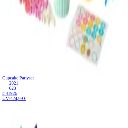
Cupcake Partyset
2021
623
# 41926
UVP
24,99 €