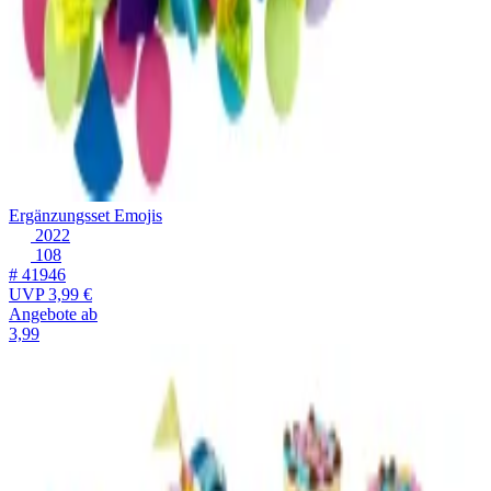
Ergänzungsset Emojis
2022
108
# 41946
UVP
3,99 €
Angebote ab
3,99