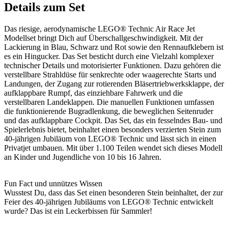
Details zum Set
Das riesige, aerodynamische LEGO® Technic Air Race Jet
Modellset bringt Dich auf Überschallgeschwindigkeit. Mit der
Lackierung in Blau, Schwarz und Rot sowie den Rennaufklebern ist
es ein Hingucker. Das Set besticht durch eine Vielzahl komplexer
technischer Details und motorisierter Funktionen. Dazu gehören die
verstellbare Strahldüse für senkrechte oder waagerechte Starts und
Landungen, der Zugang zur rotierenden Bläsertriebwerksklappe, der
aufklappbare Rumpf, das einziehbare Fahrwerk und die
verstellbaren Landeklappen. Die manuellen Funktionen umfassen
die funktionierende Bugradlenkung, die beweglichen Seitenruder
und das aufklappbare Cockpit. Das Set, das ein fesselndes Bau- und
Spielerlebnis bietet, beinhaltet einen besonders verzierten Stein zum
40-jährigen Jubiläum von LEGO® Technic und lässt sich in einen
Privatjet umbauen. Mit über 1.100 Teilen wendet sich dieses Modell
an Kinder und Jugendliche von 10 bis 16 Jahren.
Fun Fact und unnützes Wissen
Wusstest Du, dass das Set einen besonderen Stein beinhaltet, der zur
Feier des 40-jährigen Jubiläums von LEGO® Technic entwickelt
wurde? Das ist ein Leckerbissen für Sammler!