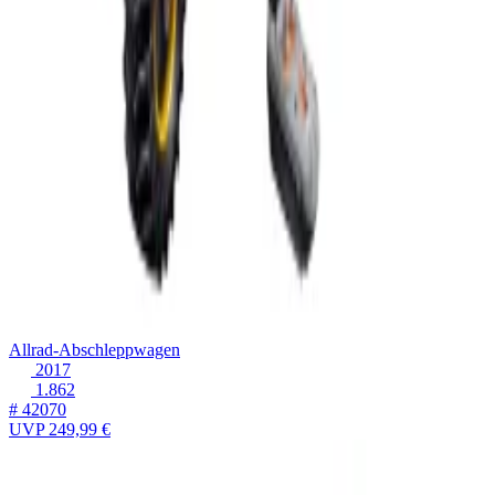
Allrad-Abschleppwagen
2017
1.862
# 42070
UVP
249,99 €