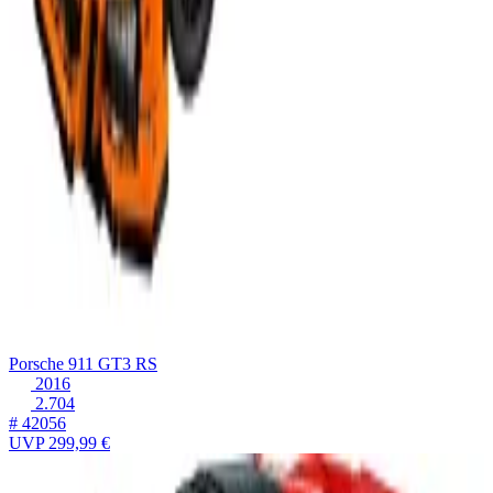
Porsche 911 GT3 RS
2016
2.704
# 42056
UVP
299,99 €