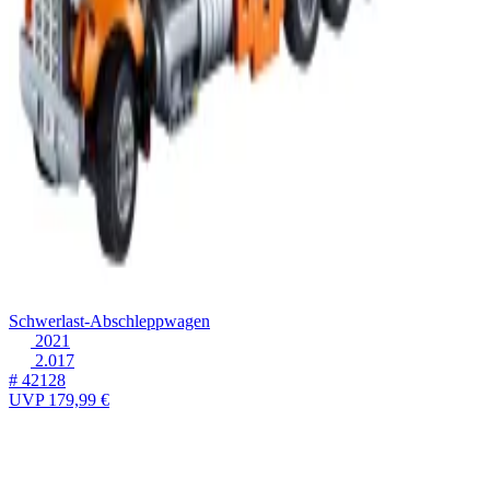
Schwerlast-Abschleppwagen
2021
2.017
# 42128
UVP
179,99 €