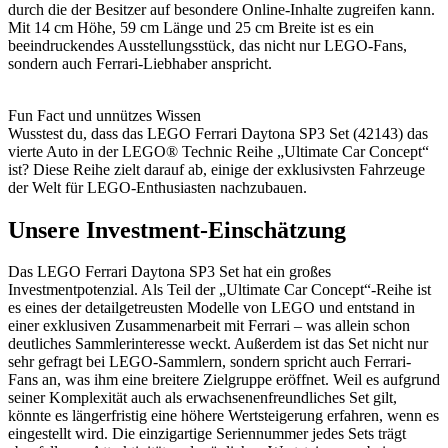
durch die der Besitzer auf besondere Online-Inhalte zugreifen kann.
Mit 14 cm Höhe, 59 cm Länge und 25 cm Breite ist es ein
beeindruckendes Ausstellungsstück, das nicht nur LEGO-Fans,
sondern auch Ferrari-Liebhaber anspricht.
Fun Fact und unnützes Wissen
Wusstest du, dass das LEGO Ferrari Daytona SP3 Set (42143) das
vierte Auto in der LEGO® Technic Reihe „Ultimate Car Concept“
ist? Diese Reihe zielt darauf ab, einige der exklusivsten Fahrzeuge
der Welt für LEGO-Enthusiasten nachzubauen.
Unsere Investment-Einschätzung
Das LEGO Ferrari Daytona SP3 Set hat ein großes
Investmentpotenzial. Als Teil der „Ultimate Car Concept“-Reihe ist
es eines der detailgetreusten Modelle von LEGO und entstand in
einer exklusiven Zusammenarbeit mit Ferrari – was allein schon
deutliches Sammlerinteresse weckt. Außerdem ist das Set nicht nur
sehr gefragt bei LEGO-Sammlern, sondern spricht auch Ferrari-
Fans an, was ihm eine breitere Zielgruppe eröffnet. Weil es aufgrund
seiner Komplexität auch als erwachsenenfreundliches Set gilt,
könnte es längerfristig eine höhere Wertsteigerung erfahren, wenn es
eingestellt wird. Die einzigartige Seriennummer jedes Sets trägt