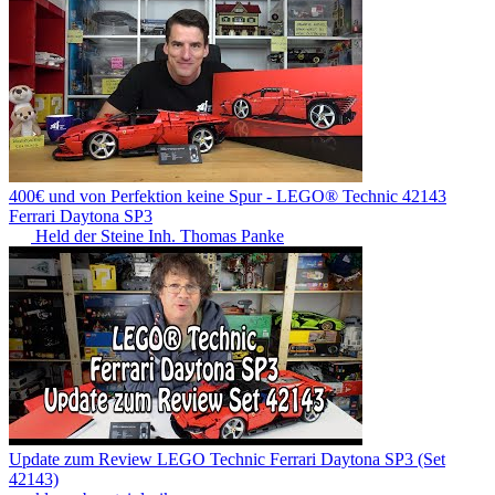
400€ und von Perfektion keine Spur - LEGO® Technic 42143
Ferrari Daytona SP3
Held der Steine Inh. Thomas Panke
Update zum Review LEGO Technic Ferrari Daytona SP3 (Set
42143)