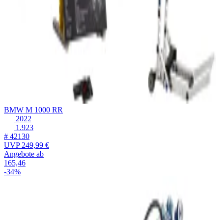
BMW M 1000 RR
2022
1.923
# 42130
UVP
249,99 €
Angebote ab
165,46
-34%