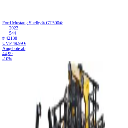
Ford Mustang Shelby® GT500®
2022
544
# 42138
UVP
49,99 €
Angebote ab
44,99
-10%