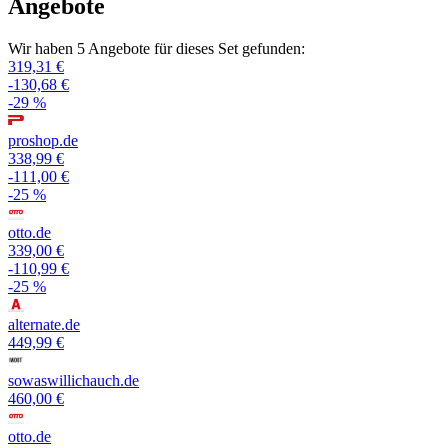
Angebote
Wir haben 5 Angebote für dieses Set gefunden:
319,31 €
-130,68 €
-29 %
proshop.de
338,99 €
-111,00 €
-25 %
otto.de
339,00 €
-110,99 €
-25 %
alternate.de
449,99 €
sowaswillichauch.de
460,00 €
otto.de