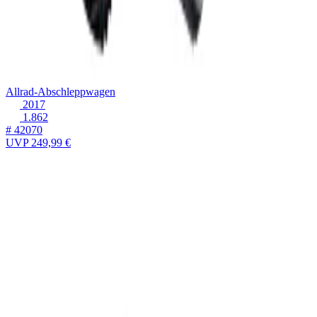
Allrad-Abschleppwagen
2017
1.862
# 42070
UVP
249,99 €