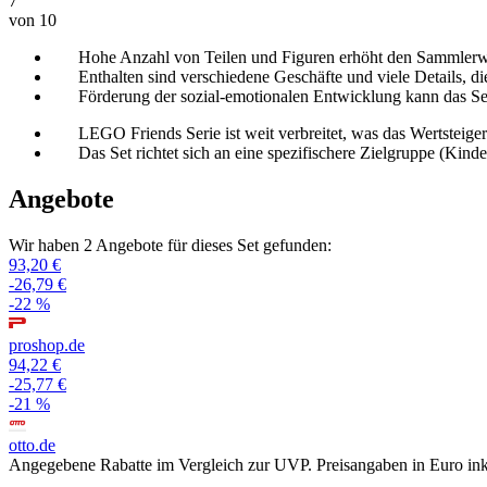
7
von 10
Hohe Anzahl von Teilen und Figuren erhöht den Sammlerw
Enthalten sind verschiedene Geschäfte und viele Details, di
Förderung der sozial-emotionalen Entwicklung kann das Set
LEGO Friends Serie ist weit verbreitet, was das Wertsteige
Das Set richtet sich an eine spezifischere Zielgruppe (Kind
Angebote
Wir haben 2 Angebote für dieses Set gefunden:
93,20 €
-26,79 €
-22 %
proshop.de
94,22 €
-25,77 €
-21 %
otto.de
Angegebene Rabatte im Vergleich zur UVP. Preisangaben in Euro ink