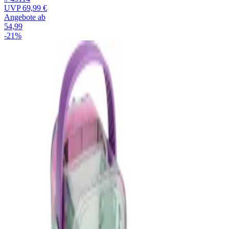
UVP
69,99 €
Angebote ab
54,99
-21%