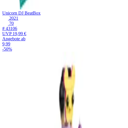
Unicorn DJ BeatBox
2021
70
# 43106
UVP
19,99 €
Angebote ab
9,99
-50%