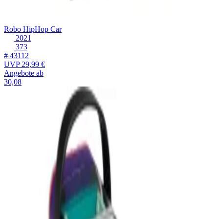
Robo HipHop Car
2021
373
# 43112
UVP
29,99 €
Angebote ab
30,08