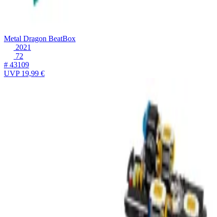
Metal Dragon BeatBox
2021
72
# 43109
UVP
19,99 €