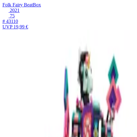
Folk Fairy BeatBox
2021
75
# 43110
UVP
19,99 €