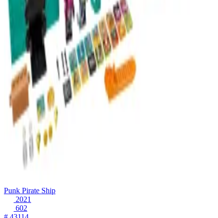
Punk Pirate Ship
2021
602
# 43114