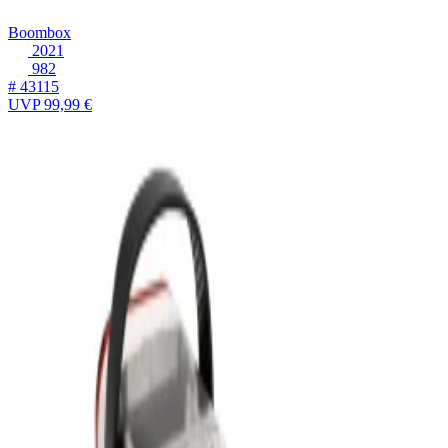
Boombox
2021
982
# 43115
UVP
99,99 €