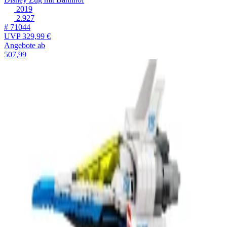
2019
2.927
# 71044
UVP
329,99 €
Angebote ab
507,99