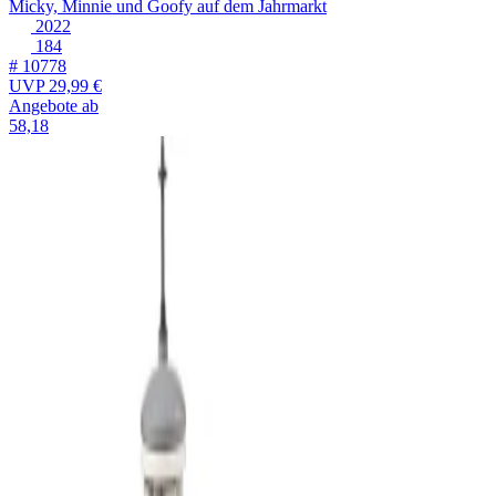
Micky, Minnie und Goofy auf dem Jahrmarkt
2022
184
# 10778
UVP
29,99 €
Angebote ab
58,18