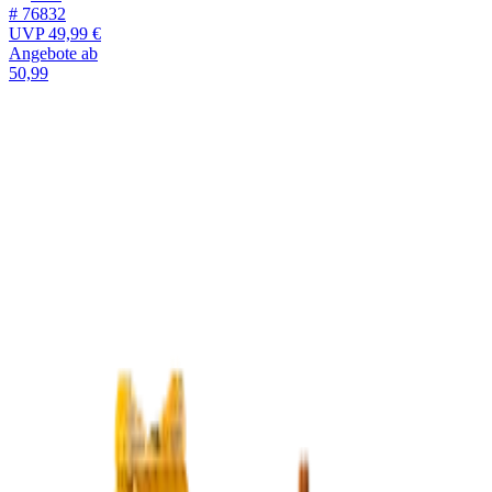
# 76832
UVP
49,99 €
Angebote ab
50,99