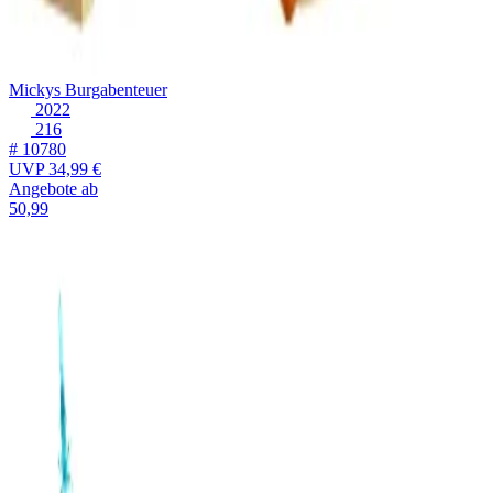
Mickys Burgabenteuer
2022
216
# 10780
UVP
34,99 €
Angebote ab
50,99