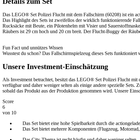
Details zum Set
Das LEGO® Set Polizei Flucht mit dem Fallschirm (60208) ist ein ac
Das Highlight des Sets ist zweifellos der wirklich funktionierende 
Rucksäcke mit Beute, ein Pilotenhelm mit Visier und Sauerstoffmask
Räubers ist 29 cm hoch und 20 cm breit. Der Flucht-Buggy der Räuber
Fun Fact und unnützes Wissen
Wusstest du schon? Das Fallschirmspielzeug dieses Sets funktioniert 
Unsere Investment-Einschätzung
Als Investment betrachtet, besitzt das LEGO® Set Polizei Flucht mit d
verfügbar und daher weniger selten als einige andere spezielle Sets. 
sobald das Produkt aus der Produktion genommen wird. Unsere Einsch
Score
6
von 10
Das Set bietet eine hohe Spielbarkeit durch die actiongela
Das Set bietet mehrere Komponenten (Flugzeug, Motorrad,
Das City-Thema ist recht häufig und daher weniger selten.