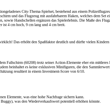
tiongeladenes City-Thema-Spielset, bestehend aus einem Polizeiflugze
Fallschirm und das Flugzeug mit ausfahrbarem Haken, welches dem Set e
en, sowie Handschellen ergänzen das Spielerlebnis. Die Maße des Flugz
 ist 4 cm hoch, 9 cm lang und 4 cm breit.
wirklich! Das erhöht den Spaßfaktor deutlich und dürfte vielen Kindern
em Fallschirm (60208) trotz seiner Action-Elemente eher ein mittleres 
Zudem beinhaltet es keine exklusiven Minifiguren, die den Sammlerwert 
ätzung resultiert in einem Investment-Score von 6/10.
denen Elemente, was eine hohe Nachfrage sichern kann.
 Buggy), was den Wiederverkaufswert potentiell erhöhen könnte.