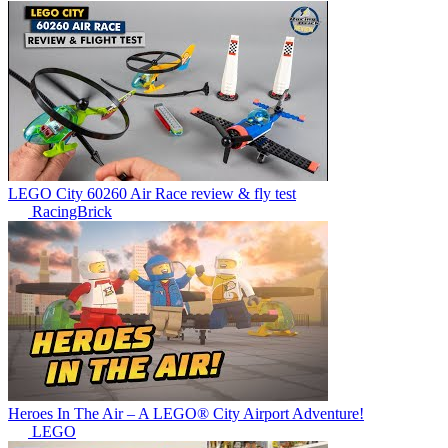
LEGO City 60260 Air Race review & fly test
RacingBrick
Heroes In The Air – A LEGO® City Airport Adventure!
LEGO