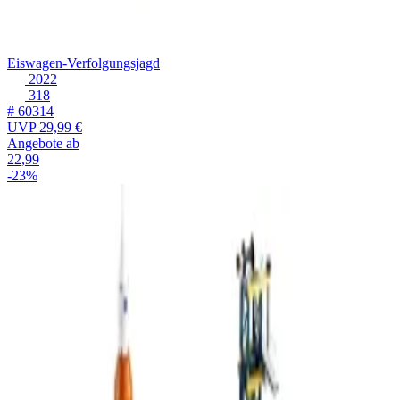
Eiswagen-Verfolgungsjagd
2022
318
# 60314
UVP
29,99 €
Angebote ab
22,99
-23%