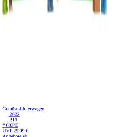
Gemüse-Lieferwagen
2022
310
# 60345
UVP
29,99 €
Angebote ab