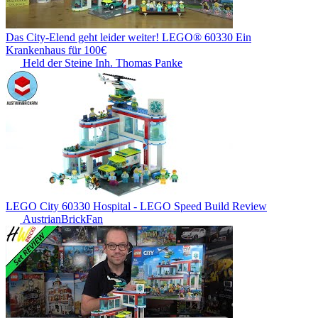
Das City-Elend geht leider weiter! LEGO® 60330 Ein
Krankenhaus für 100€
Held der Steine Inh. Thomas Panke
LEGO City 60330 Hospital - LEGO Speed Build Review
AustrianBrickFan