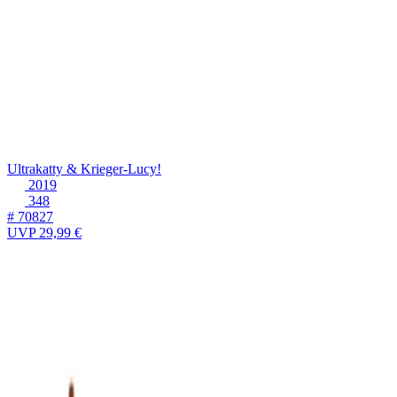
Ultrakatty & Krieger-Lucy!
2019
348
# 70827
UVP
29,99 €