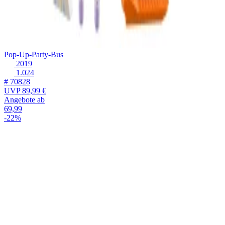
Pop-Up-Party-Bus
2019
1.024
# 70828
UVP
89,99 €
Angebote ab
69,99
-22%