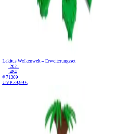
Lakitus Wolkenwelt – Erweiterungsset
2021
484
# 71389
UVP
39,99 €