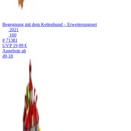
Begegnung mit dem Kettenhund – Erweiterungsset
2021
160
# 71381
UVP
19,99 €
Angebote ab
49,18