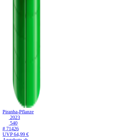
Piranha-Pflanze
2023
540
# 71426
UVP
64,99 €
Angebote ab