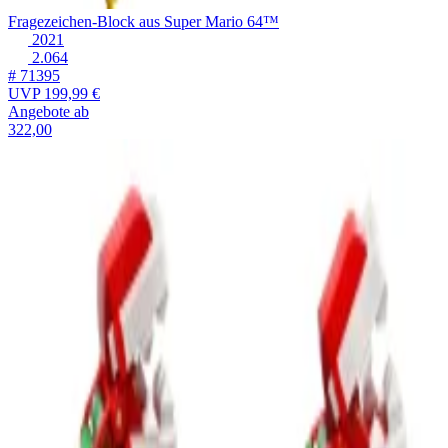
Fragezeichen-Block aus Super Mario 64™
2021
2.064
# 71395
UVP
199,99 €
Angebote ab
322,00