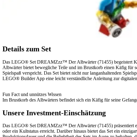
Details zum Set
Das LEGO® Set DREAMZzz™ Der Albwärter (71455) begeistert Kinde
Albwärter bietet bewegliche Teile und im Brustkorb einen Käfig für 
Spielspaß verspricht. Das Set bietet nicht nur langanhaltenden Spi
LEGO® Builder App eine leicht verständliche Anleitung zur digitale
Fun Fact und unnützes Wissen
Im Brustkorb des Albwärters befindet sich ein Käfig für seine Gefa
Unsere Investment-Einschätzung
Das LEGO® Set DREAMZzz™ Der Albwärter (71455) präsentiert ein int
oder ein Kultstatus erreicht. Darüber hinaus bietet das Set ein einziga
Produktionsdauer und die Beliebtheit des Sets im Auge zu behalten, d