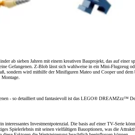
r ab sieben Jahren mit einem kreativen Bauprojekt, das auf einer
seine Gefangenen. Z-Blob lässt sich wahlweise in ein Mini-Flugzeug o
elspaß, sondern wird mithilfe der Minifiguren Mateo und Cooper und d
n Montage.
ngenen - so detailliert und fantasievoll ist das LEGO® DREAMZzz™ Der
eressantes Investmentpotenzial. Die basis auf einer TV-Serie könnte
rtiges Spielerlebnis mit seinen vielfältigen Bauoptionen, was die Attrak
a diese Faktoren die Wertsteigerung beachtlich beeinflussen können.