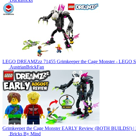
DuckBricks
LEGO DREAMZzz 71455 Grimkeeper the Cage Monster - LEGO Sp
AustrianBrickFan
Grimkeeper the Cage Monster EARLY Review (BOTH BUILDS!) |
Bricks By Mind