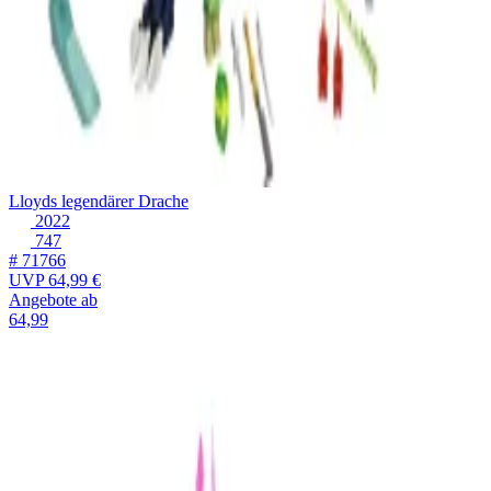
Lloyds legendärer Drache
2022
747
# 71766
UVP
64,99 €
Angebote ab
64,99