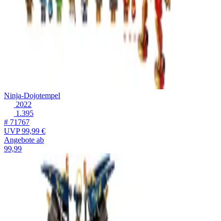
Ninja-Dojotempel
2022
1.395
# 71767
UVP
99,99 €
Angebote ab
99,99