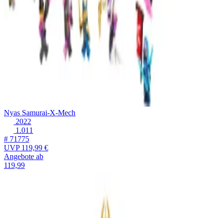
Nyas Samurai-X-Mech
2022
1.011
# 71775
UVP
119,99 €
Angebote ab
119,99