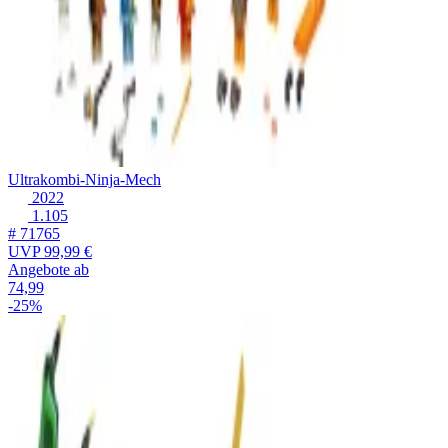
Ultrakombi-Ninja-Mech
2022
1.105
# 71765
UVP
99,99 €
Angebote ab
74,99
-25%