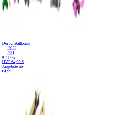
Der Kristallkönig
2022
721
# 71772
UVP
64,99 €
Angebote ab
64,99