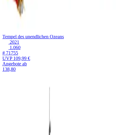
Tempel des unendlichen Ozeans
2021
1.060
# 71755
UVP
109,99 €
Angebote ab
138,80