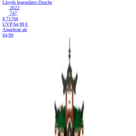
Lloyds legendärer Drache
2022
747
# 71766
UVP
64,99 €
Angebote ab
64,99