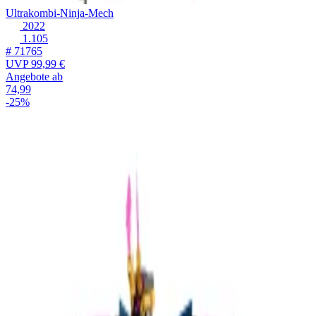
Ultrakombi-Ninja-Mech
2022
1.105
# 71765
UVP
99,99 €
Angebote ab
74,99
-25%