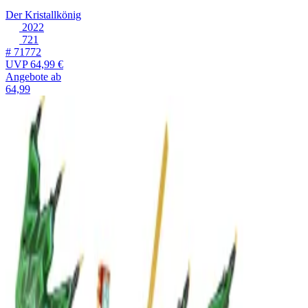
Der Kristallkönig
2022
721
# 71772
UVP
64,99 €
Angebote ab
64,99