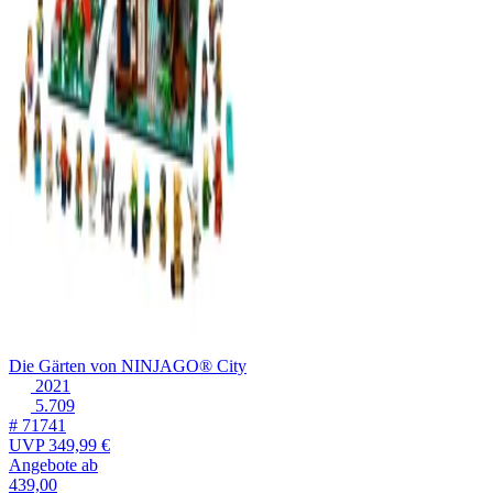
Die Gärten von NINJAGO® City
2021
5.709
# 71741
UVP
349,99 €
Angebote ab
439,00