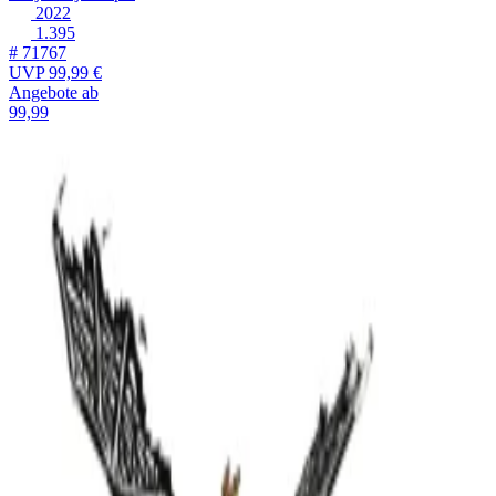
2022
1.395
# 71767
UVP
99,99 €
Angebote ab
99,99