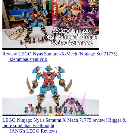
Review LEGO Nyas Samurai-X-Mech (Ninjago Set 71775)
klemmbausteinlyrik
LEGO Ninjago Nya's Samurai X Mech 71775 review! Bigger &
more solid than we thought
JANG's LEGO Reviews