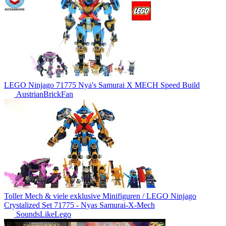
LEGO Ninjago 71775 Nya's Samurai X MECH Speed Build
AustrianBrickFan
Toller Mech & viele exklusive Minifiguren / LEGO Ninjago
Crystalized Set 71775 - Nyas Samurai-X-Mech
SoundsLikeLego