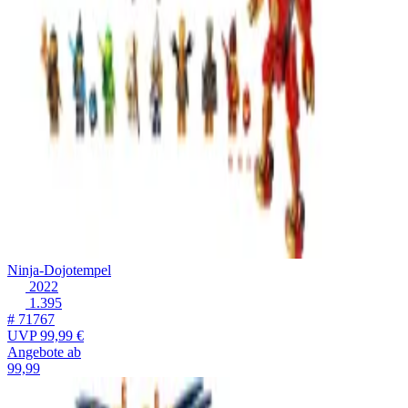
Ninja-Dojotempel
2022
1.395
# 71767
UVP
99,99 €
Angebote ab
99,99