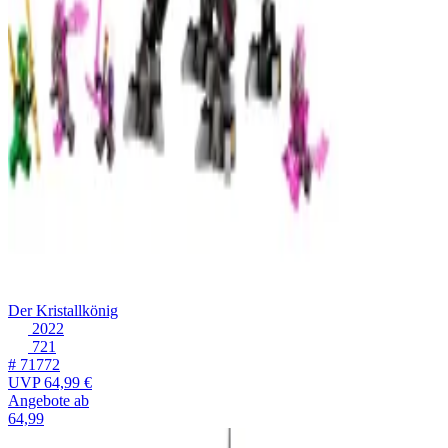
Der Kristallkönig
2022
721
# 71772
UVP
64,99 €
Angebote ab
64,99