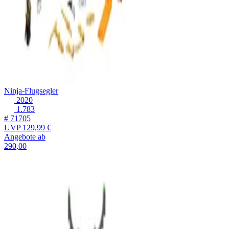
Ninja-Flugsegler
2020
1.783
# 71705
UVP
129,99 €
Angebote ab
290,00