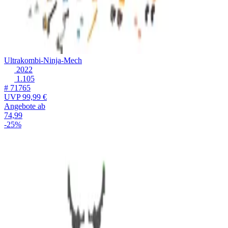
Ultrakombi-Ninja-Mech
2022
1.105
# 71765
UVP
99,99 €
Angebote ab
74,99
-25%