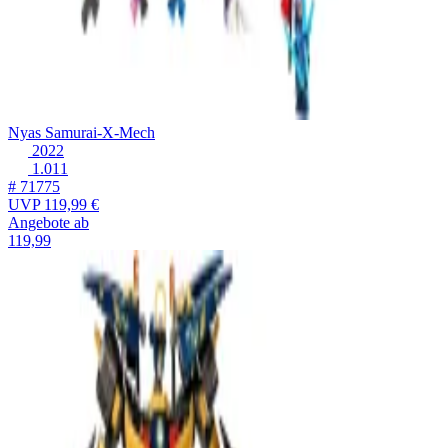
Nyas Samurai-X-Mech
2022
1.011
# 71775
UVP
119,99 €
Angebote ab
119,99