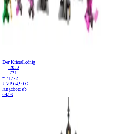
Der Kristallkönig
2022
721
# 71772
UVP
64,99 €
Angebote ab
64,99