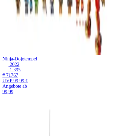
Ninja-Dojotempel
2022
1.395
# 71767
UVP
99,99 €
Angebote ab
99,99