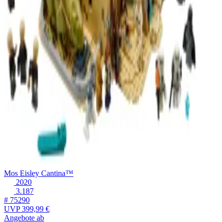
Mos Eisley Cantina™
2020
3.187
# 75290
UVP
399,99 €
Angebote ab