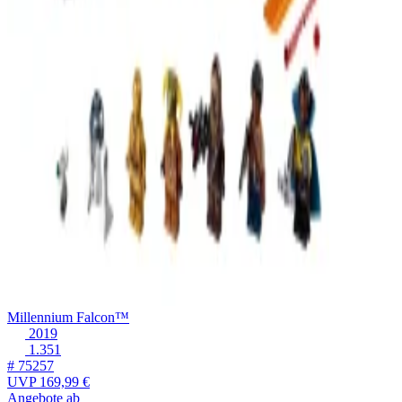
Millennium Falcon™
2019
1.351
# 75257
UVP
169,99 €
Angebote ab