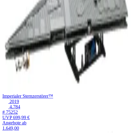
Imperialer Sternzerstörer™
2019
4.784
# 75252
UVP
699,99 €
Angebote ab
1.649,00