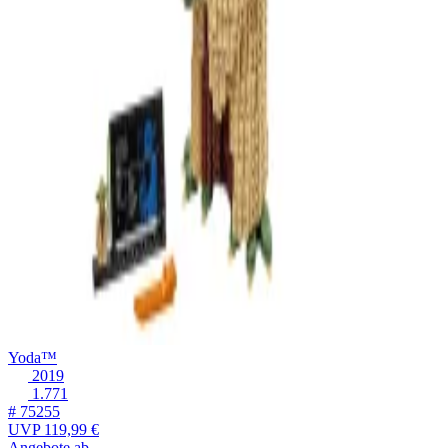
Yoda™
2019
1.771
# 75255
UVP
119,99 €
Angebote ab