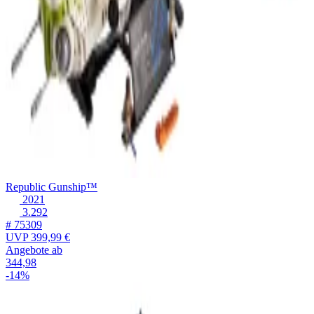
Republic Gunship™
2021
3.292
# 75309
UVP
399,99 €
Angebote ab
344,98
-14%