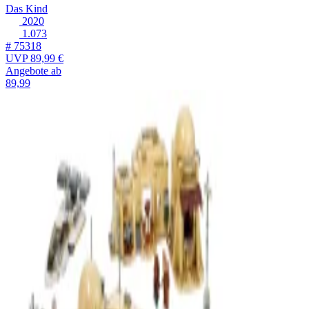
Das Kind
2020
1.073
# 75318
UVP
89,99 €
Angebote ab
89,99