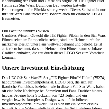
Nachbildung der Form und Grafik des originalen TIE Fighter Pilot
Helms aus Star Wars. Durch den Bau werden lustvolle
Erinnerungen an die Filmklassiker geweckt. Dieses Set ist nicht nur
für Star Wars Fans interessant, sondern auch für erfahrene LEGO
Baumeister.
Fun Fact und unnützes Wissen
Unnützes Wissen: Obwohl die TIE Fighter Piloten in den Star Wars
Filmen selten im Rampenlicht stehen, sind ihre Helme durch ihr
markantes Design unter Fans weltweit bekannt und beliebt. Es ist
außerdem bekannt, dass die Helme in den Filmen kaum sichtbare
Grafiken enthalten, die erst durch dieses LEGO Set zum Vorschein
kommen.
Unsere Investment-Einschätzung
Das LEGO® Star Wars™ Set „TIE Fighter Pilot™ Helm“ (75274)
hat durchaus Investmentpotenzial. LEGO Sets, die sich auf
ikonische Franchises beziehen, wie in diesem Fall Star Wars, haben
oft eine hohe Nachfrage bei Sammlern und Fans. Darüber hinaus
hat das Set eine hohe Stückzahl von 723 Teilen und ein
vergleichsweise komplexes Design, was auf ein höheres
Investmentpotenzial hinweist. Da es sich um ein Sammlerstück
handelt, ist die Wahrscheinlichkeit, dass das Set in einigen Jahren