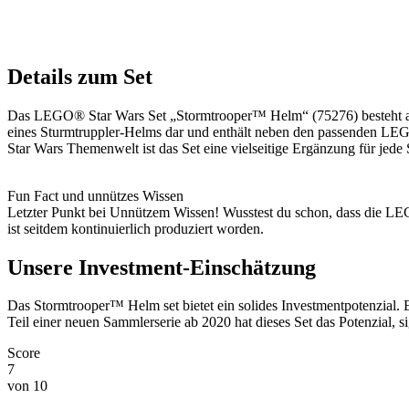
Details zum Set
Das LEGO® Star Wars Set „Stormtrooper™ Helm“ (75276) besteht aus 64
eines Sturmtruppler-Helms dar und enthält neben den passenden LEGO
Star Wars Themenwelt ist das Set eine vielseitige Ergänzung für jed
Fun Fact und unnützes Wissen
Letzter Punkt bei Unnützem Wissen! Wusstest du schon, dass die LE
ist seitdem kontinuierlich produziert worden.
Unsere Investment-Einschätzung
Das Stormtrooper™ Helm set bietet ein solides Investmentpotenzial. 
Teil einer neuen Sammlerserie ab 2020 hat dieses Set das Potenzial,
Score
7
von 10