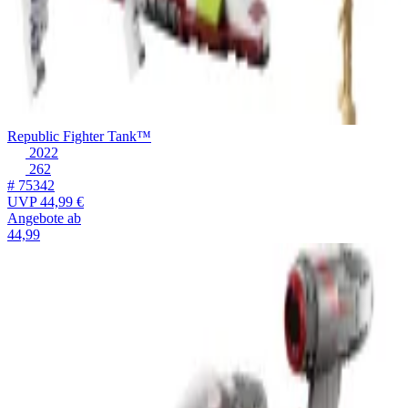
Republic Fighter Tank™
2022
262
# 75342
UVP
44,99 €
Angebote ab
44,99