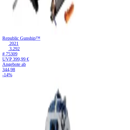
Republic Gunship™
2021
3.292
# 75309
UVP
399,99 €
Angebote ab
344,98
-14%