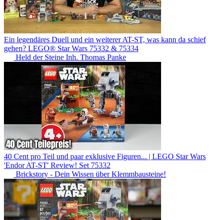
Ein legendäres Duell und ein weiterer AT-ST, was kann da schief
gehen? LEGO® Star Wars 75332 & 75334
Held der Steine Inh. Thomas Panke
40 Cent pro Teil und paar exklusive Figuren... | LEGO Star Wars
'Endor AT-ST' Review! Set 75332
Brickstory - Dein Wissen über Klemmbausteine!