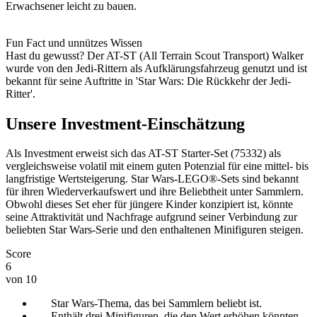
Erwachsener leicht zu bauen.
Fun Fact und unnützes Wissen
Hast du gewusst? Der AT-ST (All Terrain Scout Transport) Walker
wurde von den Jedi-Rittern als Aufklärungsfahrzeug genutzt und ist
bekannt für seine Auftritte in 'Star Wars: Die Rückkehr der Jedi-
Ritter'.
Unsere Investment-Einschätzung
Als Investment erweist sich das AT-ST Starter-Set (75332) als
vergleichsweise volatil mit einem guten Potenzial für eine mittel- bis
langfristige Wertsteigerung. Star Wars-LEGO®-Sets sind bekannt
für ihren Wiederverkaufswert und ihre Beliebtheit unter Sammlern.
Obwohl dieses Set eher für jüngere Kinder konzipiert ist, könnte
seine Attraktivität und Nachfrage aufgrund seiner Verbindung zur
beliebten Star Wars-Serie und den enthaltenen Minifiguren steigen.
Score
6
von 10
Star Wars-Thema, das bei Sammlern beliebt ist.
Enthält drei Minifiguren, die den Wert erhöhen könnten.