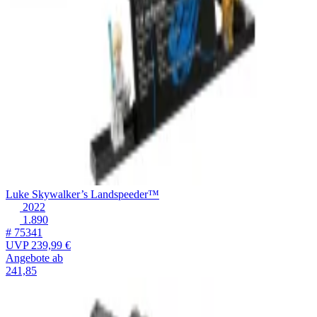
Luke Skywalker’s Landspeeder™
2022
1.890
# 75341
UVP
239,99 €
Angebote ab
241,85