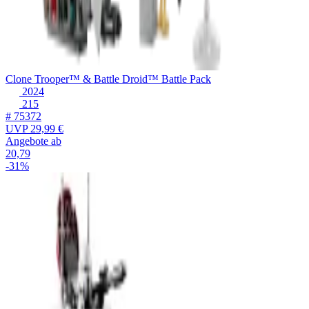
Clone Trooper™ & Battle Droid™ Battle Pack
2024
215
# 75372
UVP
29,99 €
Angebote ab
20,79
-31%