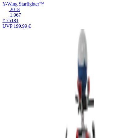
Y-Wing Starfighter™
2018
1.967
# 75181
UVP
199,99 €