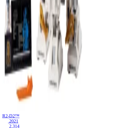
R2-D2™
2021
2.314