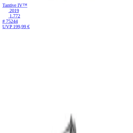
Tantive IV™
2019
1.772
# 75244
UVP
199,99 €