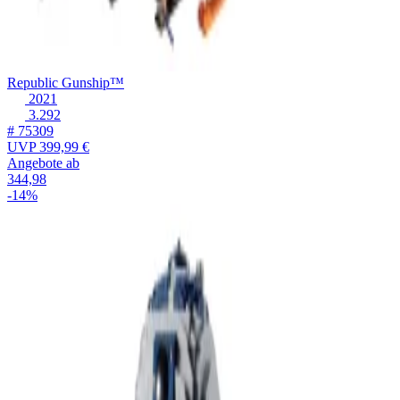
Republic Gunship™
2021
3.292
# 75309
UVP
399,99 €
Angebote ab
344,98
-14%