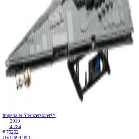
Imperialer Sternzerstörer™
2019
4.784
# 75252
UVP
699,99 €