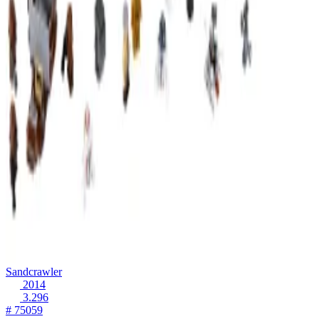
Sandcrawler
2014
3.296
# 75059