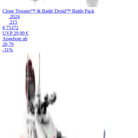
Clone Trooper™ & Battle Droid™ Battle Pack
2024
215
# 75372
UVP
29,99 €
Angebote ab
20,79
-31%