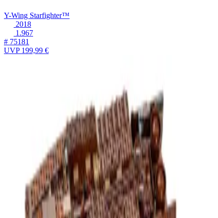
Y-Wing Starfighter™
2018
1.967
# 75181
UVP
199,99 €