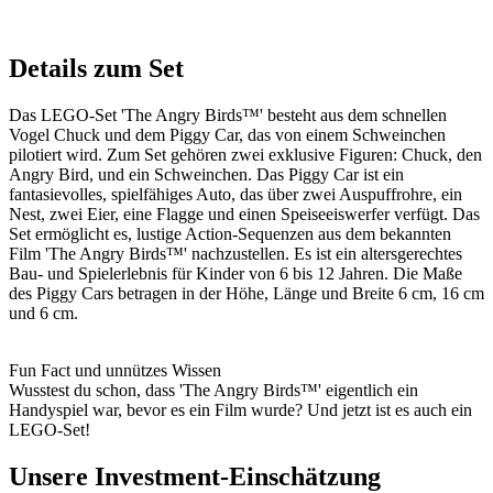
Details zum Set
Das LEGO-Set 'The Angry Birds™' besteht aus dem schnellen
Vogel Chuck und dem Piggy Car, das von einem Schweinchen
pilotiert wird. Zum Set gehören zwei exklusive Figuren: Chuck, den
Angry Bird, und ein Schweinchen. Das Piggy Car ist ein
fantasievolles, spielfähiges Auto, das über zwei Auspuffrohre, ein
Nest, zwei Eier, eine Flagge und einen Speiseeiswerfer verfügt. Das
Set ermöglicht es, lustige Action-Sequenzen aus dem bekannten
Film 'The Angry Birds™' nachzustellen. Es ist ein altersgerechtes
Bau- und Spielerlebnis für Kinder von 6 bis 12 Jahren. Die Maße
des Piggy Cars betragen in der Höhe, Länge und Breite 6 cm, 16 cm
und 6 cm.
Fun Fact und unnützes Wissen
Wusstest du schon, dass 'The Angry Birds™' eigentlich ein
Handyspiel war, bevor es ein Film wurde? Und jetzt ist es auch ein
LEGO-Set!
Unsere Investment-Einschätzung