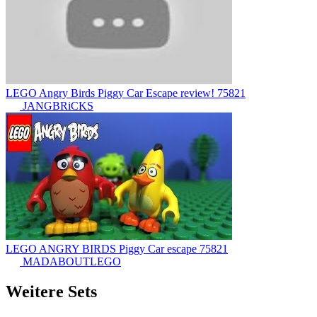
LEGO Angry Birds Piggy Car Escape review! 75821
JANGBRiCKS
LEGO ANGRY BIRDS Piggy Car escape 75821
MADABOUTLEGO
Weitere Sets