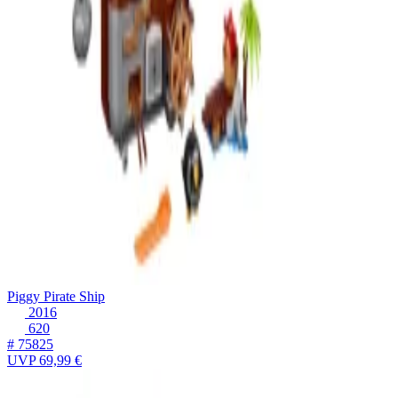
Piggy Pirate Ship
2016
620
# 75825
UVP
69,99 €