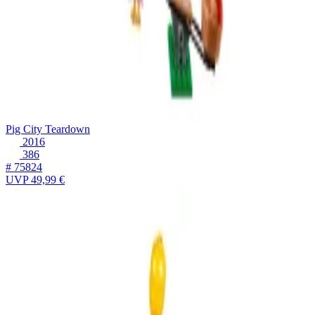
Pig City Teardown
2016
386
# 75824
UVP
49,99 €