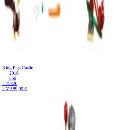
King Pigs Castle
2016
859
# 75826
UVP
89,99 €