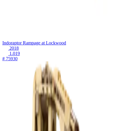
Indoraptor Rampage at Lockwood
2018
1.019
# 75930