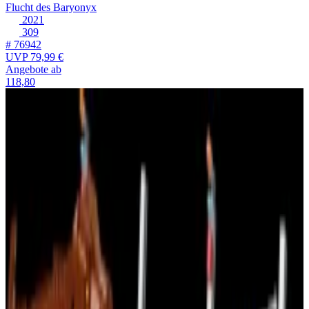
Flucht des Baryonyx
2021
309
# 76942
UVP
79,99 €
Angebote ab
118,80