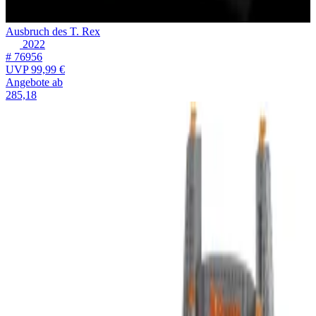
Ausbruch des T. Rex
2022
# 76956
UVP
99,99 €
Angebote ab
285,18