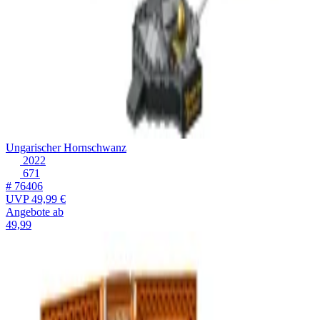
Ungarischer Hornschwanz
2022
671
# 76406
UVP
49,99 €
Angebote ab
49,99