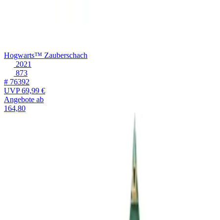
Hogwarts™ Zauberschach
2021
873
# 76392
UVP
69,99 €
Angebote ab
164,80