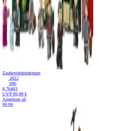
Zaubereiministerium
2022
990
# 76403
UVP
99,99 €
Angebote ab
99,99