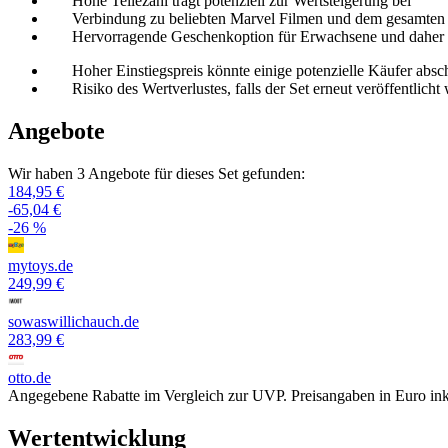
Hohe Teilezahl trägt potenziell zur Wertsteigerung bei
Verbindung zu beliebten Marvel Filmen und dem gesamten
Hervorragende Geschenkoption für Erwachsene und daher p
Hoher Einstiegspreis könnte einige potenzielle Käufer abs
Risiko des Wertverlustes, falls der Set erneut veröffentlic
Angebote
Wir haben 3 Angebote für dieses Set gefunden:
184,95 €
-65,04 €
-26 %
mytoys.de
249,99 €
sowaswillichauch.de
283,99 €
otto.de
Angegebene Rabatte im Vergleich zur UVP. Preisangaben in Euro ink
Wertentwicklung