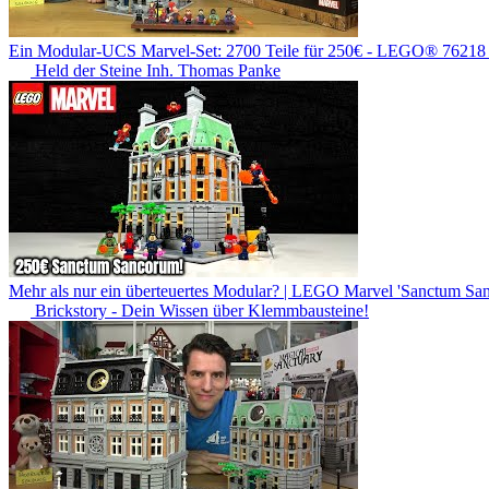
Ein Modular-UCS Marvel-Set: 2700 Teile für 250€ - LEGO® 76218
Held der Steine Inh. Thomas Panke
Mehr als nur ein überteuertes Modular? | LEGO Marvel 'Sanctum San
Brickstory - Dein Wissen über Klemmbausteine!