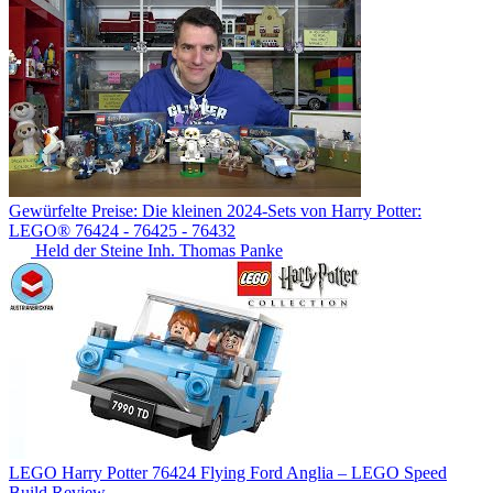
Gewürfelte Preise: Die kleinen 2024-Sets von Harry Potter:
LEGO® 76424 - 76425 - 76432
Held der Steine Inh. Thomas Panke
LEGO Harry Potter 76424 Flying Ford Anglia – LEGO Speed
Build Review