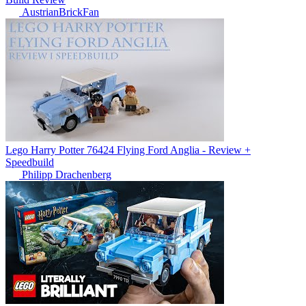
AustrianBrickFan
Lego Harry Potter 76424 Flying Ford Anglia - Review +
Speedbuild
Philipp Drachenberg