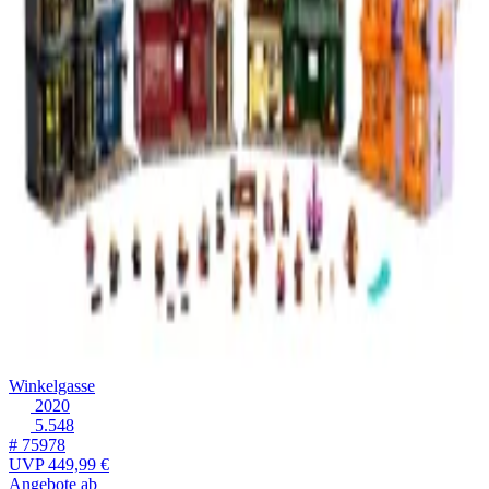
Winkelgasse
2020
5.548
# 75978
UVP
449,99 €
Angebote ab