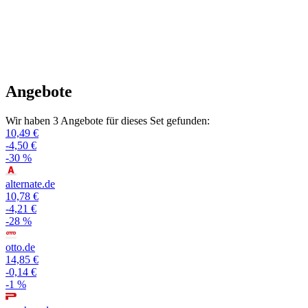
Angebote
Wir haben 3 Angebote für dieses Set gefunden:
10,49 €
-4,50 €
-30 %
alternate.de
10,78 €
-4,21 €
-28 %
otto.de
14,85 €
-0,14 €
-1 %