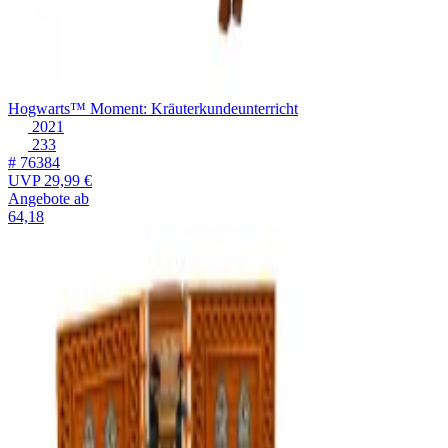
Hogwarts™ Moment: Kräuterkundeunterricht
2021
233
# 76384
UVP
29,99 €
Angebote ab
64,18