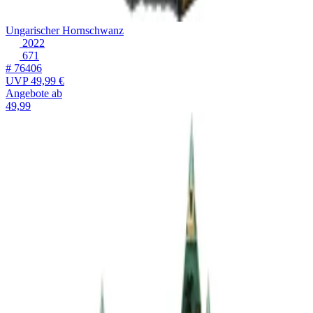
Ungarischer Hornschwanz
2022
671
# 76406
UVP
49,99 €
Angebote ab
49,99