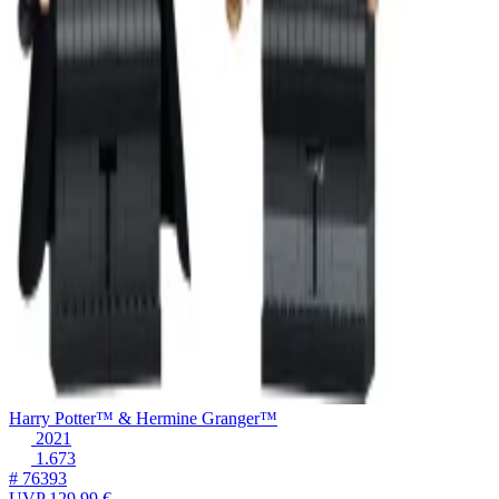
Harry Potter™ & Hermine Granger™
2021
1.673
# 76393
UVP
129,99 €