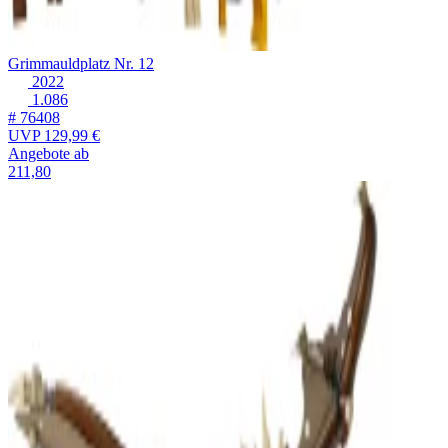
Grimmauldplatz Nr. 12
2022
1.086
# 76408
UVP
129,99 €
Angebote ab
211,80