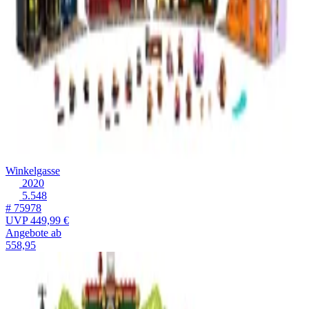
Winkelgasse
2020
5.548
# 75978
UVP
449,99 €
Angebote ab
558,95