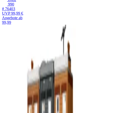
990
# 76403
UVP
99,99 €
Angebote ab
99,99