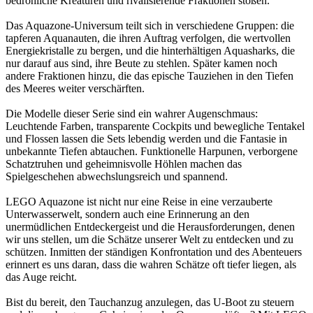
bedrohliche Kreaturen und rivalisierende Fraktionen stoßen.
Das Aquazone-Universum teilt sich in verschiedene Gruppen: die
tapferen Aquanauten, die ihren Auftrag verfolgen, die wertvollen
Energiekristalle zu bergen, und die hinterhältigen Aquasharks, die
nur darauf aus sind, ihre Beute zu stehlen. Später kamen noch
andere Fraktionen hinzu, die das epische Tauziehen in den Tiefen
des Meeres weiter verschärften.
Die Modelle dieser Serie sind ein wahrer Augenschmaus:
Leuchtende Farben, transparente Cockpits und bewegliche Tentakel
und Flossen lassen die Sets lebendig werden und die Fantasie in
unbekannte Tiefen abtauchen. Funktionelle Harpunen, verborgene
Schatztruhen und geheimnisvolle Höhlen machen das
Spielgeschehen abwechslungsreich und spannend.
LEGO Aquazone ist nicht nur eine Reise in eine verzauberte
Unterwasserwelt, sondern auch eine Erinnerung an den
unermüdlichen Entdeckergeist und die Herausforderungen, denen
wir uns stellen, um die Schätze unserer Welt zu entdecken und zu
schützen. Inmitten der ständigen Konfrontation und des Abenteuers
erinnert es uns daran, dass die wahren Schätze oft tiefer liegen, als
das Auge reicht.
Bist du bereit, den Tauchanzug anzulegen, das U-Boot zu steuern