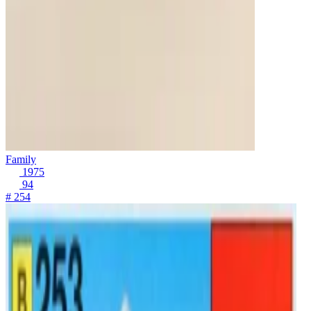
Family
1975
94
# 254