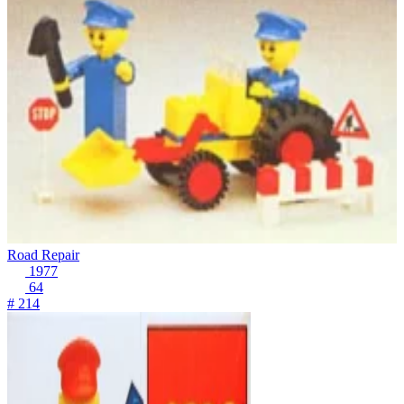
Road Repair
1977
64
# 214