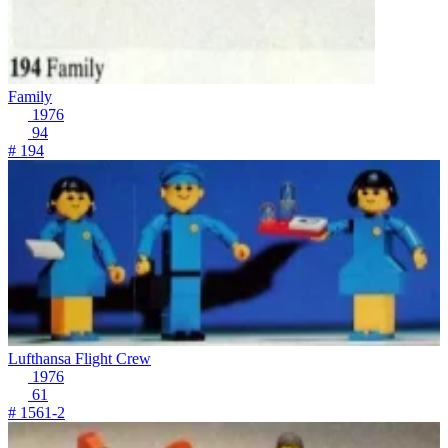
Family
1976
94
# 194
Lufthansa Flight Crew
1976
61
# 1561-2