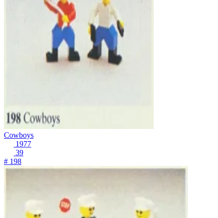
Cowboys
1977
39
# 198