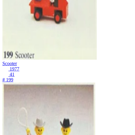
Scooter
1977
41
# 199