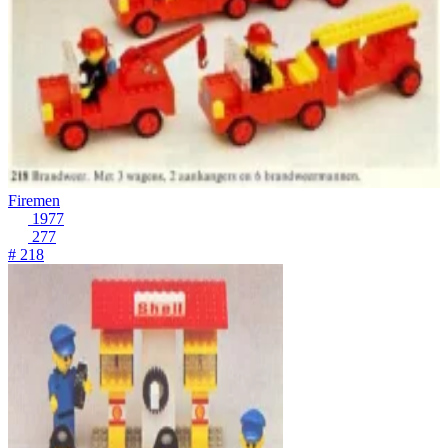
Firemen
1977
277
# 218