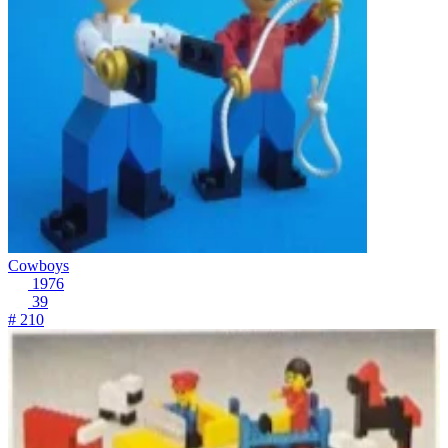
Cowboys
1976
39
# 210