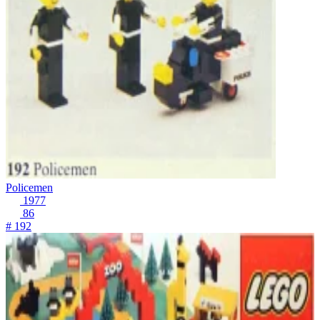
Policemen
1977
86
# 192