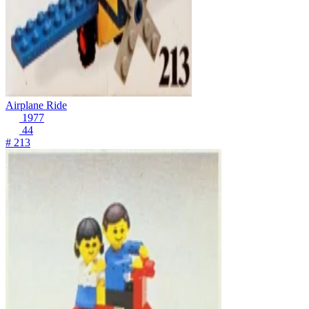
Airplane Ride
1977
44
# 213