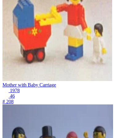
Mother with Baby Carriage
1978
46
# 208