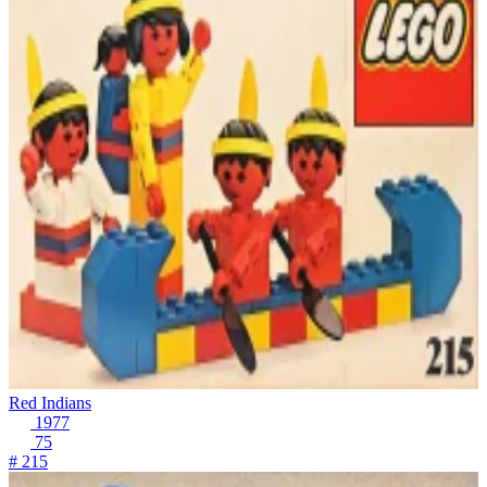
Red Indians
1977
75
# 215