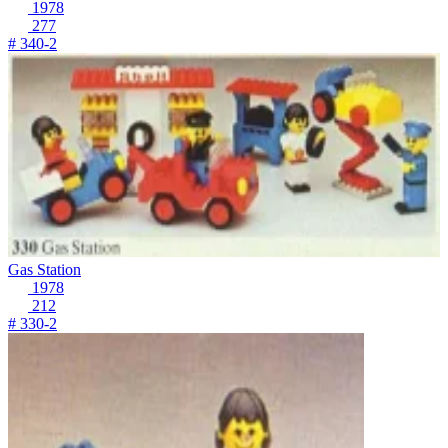
1978
277
# 340-2
Gas Station
1978
212
# 330-2