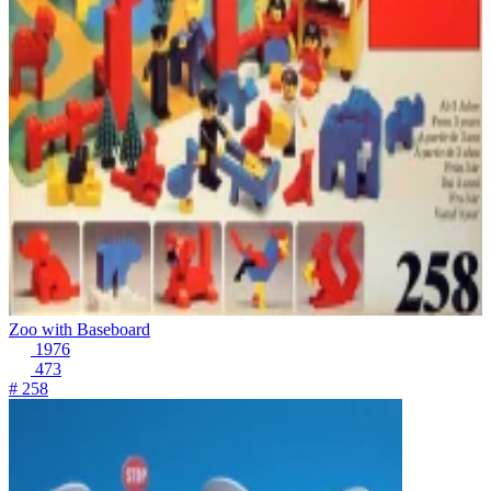
Zoo with Baseboard
1976
473
# 258