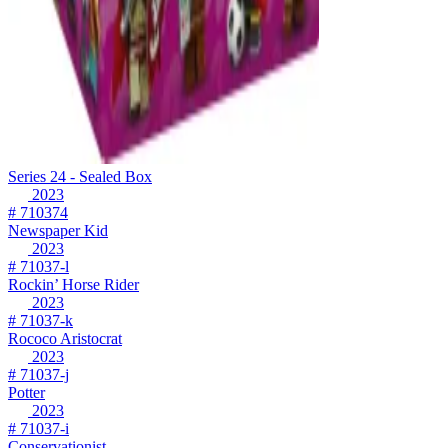
Series 24 - Sealed Box
2023
# 710374
Newspaper Kid
2023
# 71037-l
Rockin’ Horse Rider
2023
# 71037-k
Rococo Aristocrat
2023
# 71037-j
Potter
2023
# 71037-i
Conservationist