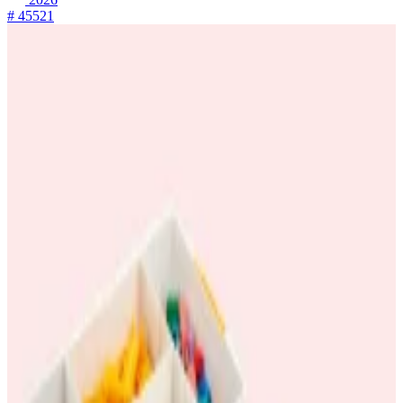
# 45521