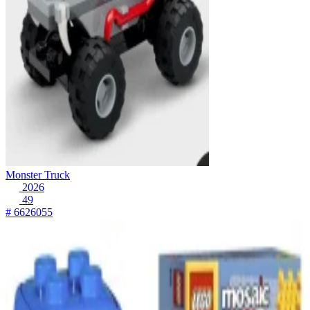
Monster Truck
2026
49
# 6626055