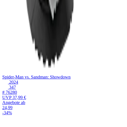
Spider-Man vs. Sandman: Showdown
2024
347
# 76280
UVP
37,99 €
Angebote ab
24,99
-34%