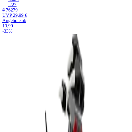
227
# 76279
UVP
29,99 €
Angebote ab
19,99
-33%