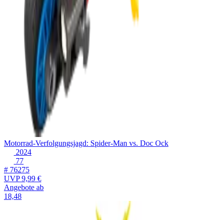
Motorrad-Verfolgungsjagd: Spider-Man vs. Doc Ock
2024
77
# 76275
UVP
9,99 €
Angebote ab
18,48