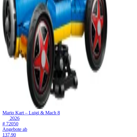
Mario Kart – Luigi & Mach 8
2026
# 72050
Angebote ab
137,90