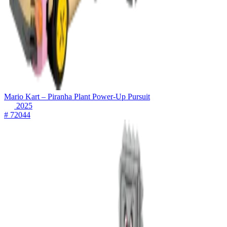
Mario Kart – Piranha Plant Power-Up Pursuit
2025
# 72044