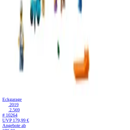
Eckgarage
2019
2.569
# 10264
UVP
179,99 €
Angebote ab