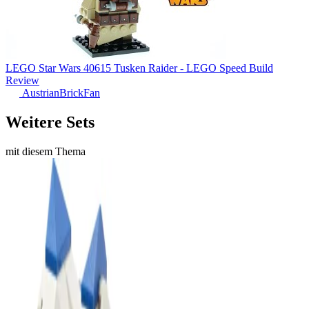
LEGO Star Wars 40615 Tusken Raider - LEGO Speed Build
Review
AustrianBrickFan
Weitere Sets
mit diesem Thema