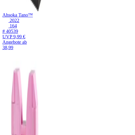
Ahsoka Tano™
2022
164
# 40539
UVP
9,99 €
Angebote ab
38,99