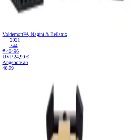
Voldemort™, Nagini & Bellatrix
2021
344
# 40496
UVP
24,99 €
Angebote ab
48,99