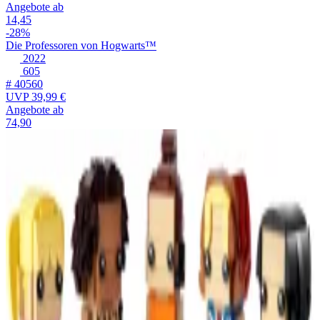
Angebote ab
14,45
-28%
Die Professoren von Hogwarts™
2022
605
# 40560
UVP
39,99 €
Angebote ab
74,90