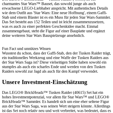
charmantes Star Wars™ Bauset, das sowohl junge als auch
erwachsene LEGO-Liebhaber anspricht. Mit authentischen Details
wie dem Outfit aus 'Star Wars: Eine neue Hoffnung', einem Gaffi-
Stab und einem Blaster ist es ein Muss für jeden Star Wars-Sammler.
Das Set besteht aus 152 Teilen und ist leicht zusammenzusetzen,
was es auch zu einer perfekten Geschenkidee macht. Einmal
zusammengebaut, steht die Figur auf einer Bauplatte und ergänzt
deine weiteren Star Wars Bauspielzeuge ansehnlich.
Fun Fact und unnützes Wissen
Wusstest du schon, dass der Gaffi-Stab, den der Tusken Raider trägt,
ein traditionelles Werkzeug und eine Waffe der Tusken Raiders aus
der Star Wars Saga ist? Diese vielseitigen Stäbe haben sowohl ein
stumpfes als auch ein scharfes Ende und werden von den Tusken
Raiders sowohl zur Jagd als auch für den Kampf verwendet.
Unsere Investment-Einschätzung
Das LEGO® BrickHeadz™ Tusken Raider (40615) Set hat ein
hohes Investmentpotenzial, vor allem für Star Wars™ und LEGO®
BrickHeadz™ Sammler. Es handelt sich um eine eher seltene Figur
aus der Star Wars Saga, was seinen Wert steigern könnte. Allerdings
ist das Set noch relativ neu und weit verbreitet, was bedeutet, dass es