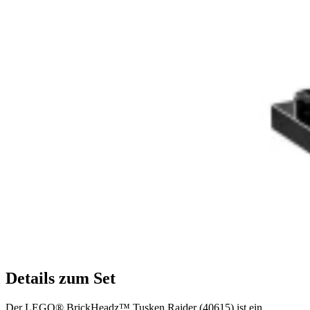
Details zum Set
Der LEGO® BrickHeadz™ Tusken Raider (40615) ist ein