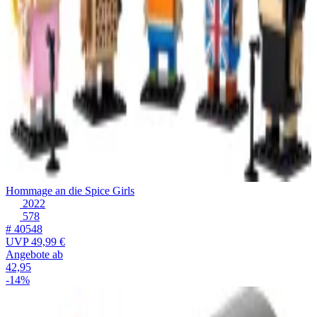
Hommage an die Spice Girls
2022
578
# 40548
UVP
49,99 €
Angebote ab
42,95
-14%