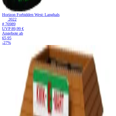
Horizon Forbidden West: Langhals
2022
# 76989
UVP
89,99 €
Angebote ab
65,95
-27%