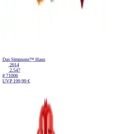
Das Simpsons™ Haus
2014
2.547
# 71006
UVP
199,99 €