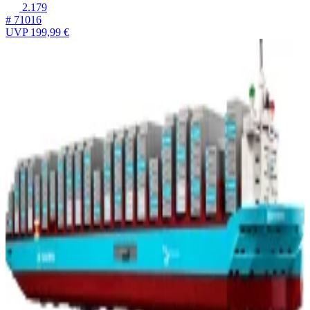
2.179
# 71016
UVP
199,99 €