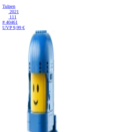
Tulpen
2021
111
# 40461
UVP
9,99 €