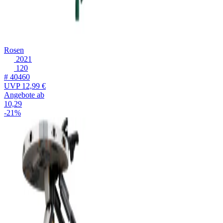
Rosen
2021
120
# 40460
UVP
12,99 €
Angebote ab
10,29
-21%