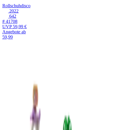
Rollschuhdisco
2022
642
# 41708
UVP
59,99 €
Angebote ab
59,99