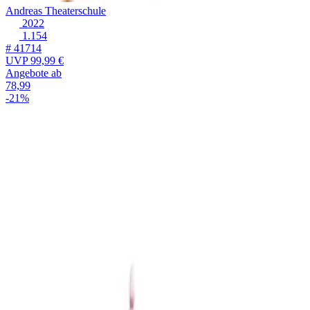
Andreas Theaterschule
2022
1.154
# 41714
UVP
99,99 €
Angebote ab
78,99
-21%