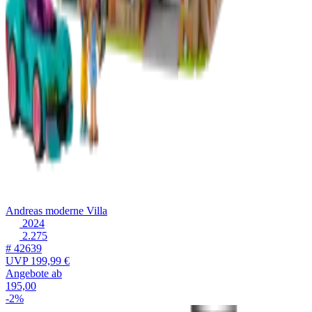
Andreas moderne Villa
2024
2.275
# 42639
UVP
199,99 €
Angebote ab
195,00
-2%