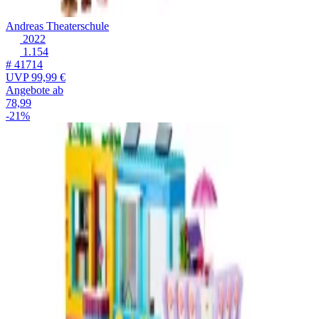
Andreas Theaterschule
2022
1.154
# 41714
UVP
99,99 €
Angebote ab
78,99
-21%