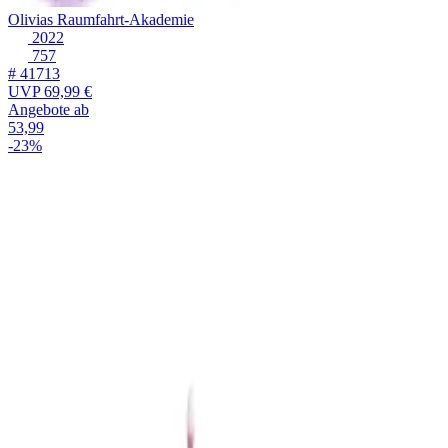
Olivias Raumfahrt-Akademie
2022
757
# 41713
UVP
69,99 €
Angebote ab
53,99
-23%