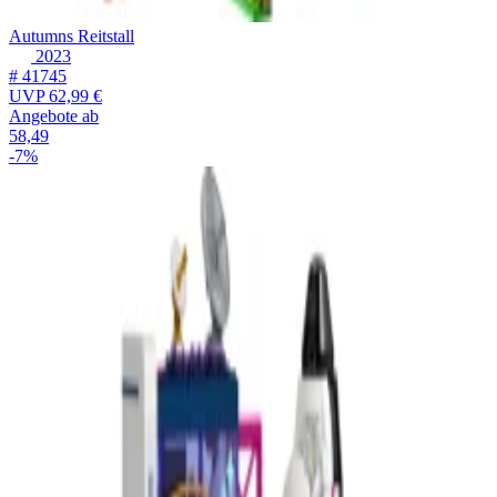
Autumns Reitstall
2023
# 41745
UVP
62,99 €
Angebote ab
58,49
-7%